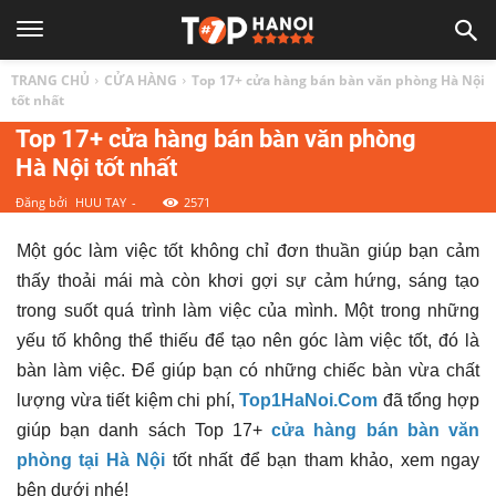
TOP
TRANG CHỦ
CỬA HÀNG
Top 17+ cửa hàng bán bàn văn phòng Hà Nội
1
tốt nhất
Top 17+ cửa hàng bán bàn văn phòng
Hà Nội tốt nhất
HÀ
Đăng bởi
HUU TAY
-
2571
NỘI
Một góc làm việc tốt không chỉ đơn thuần giúp bạn cảm
thấy thoải mái mà còn khơi gợi sự cảm hứng, sáng tạo
|
trong suốt quá trình làm việc của mình. Một trong những
yếu tố không thể thiếu để tạo nên góc làm việc tốt, đó là
Top
bàn làm việc. Để giúp bạn có những chiếc bàn vừa chất
lượng vừa tiết kiệm chi phí,
Top1HaNoi.Com
đã tổng hợp
địa
giúp bạn danh sách
Top 17+
cửa hàng bán bàn văn
phòng tại Hà Nội
tốt nhất để bạn tham khảo, xem ngay
bên dưới nhé!