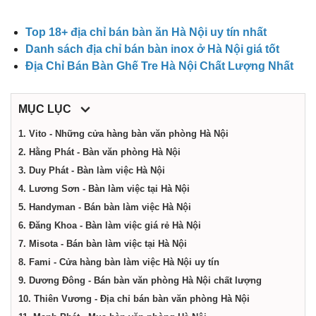
điểm,
Top 18+ địa chỉ bán bàn ăn Hà Nội uy tín nhất
công
Danh sách địa chỉ bán bàn inox ở Hà Nội giá tốt
Địa Chỉ Bán Bàn Ghế Tre Hà Nội Chất Lượng Nhất
ty,
MỤC LỤC
dịch
1. Vito - Những cửa hàng bàn văn phòng Hà Nội
2. Hằng Phát - Bàn văn phòng Hà Nội
vụ
3. Duy Phát - Bàn làm việc Hà Nội
4. Lương Sơn - Bàn làm việc tại Hà Nội
5. Handyman - Bán bàn làm việc Hà Nội
tại
6. Đăng Khoa - Bàn làm việc giá rẻ Hà Nội
7. Misota - Bán bàn làm việc tại Hà Nội
Hà
8. Fami - Cửa hàng bàn làm việc Hà Nội uy tín
9. Dương Đông - Bán bàn văn phòng Hà Nội chất lượng
Nội
10. Thiên Vương - Địa chỉ bán bàn văn phòng Hà Nội