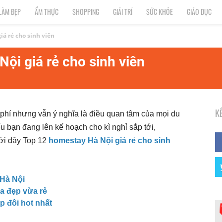
LÀM ĐẸP
ẨM THỰC
SHOPPING
GIẢI TRÍ
SỨC KHỎE
GIÁO DỤC
á rẻ cho sinh viên
ội giá rẻ cho sinh viên
K
i phí nhưng vẫn ý nghĩa là điều quan tâm của mọi du
ếu bạn đang lên kế hoạch cho kì nghỉ sắp tới,
ới đây Top 12
homestay Hà Nội giá rẻ cho sinh
 Hà Nội
a đẹp vừa rẻ
p đôi hot nhất