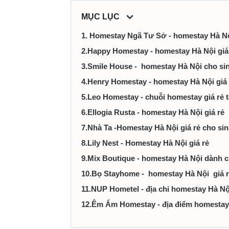
ty,
MỤC LỤC
dịch
1. Homestay Ngã Tư Sở - homestay Hà Nội
2.Happy Homestay - homestay Hà Nội giá
vụ
3.Smile House - homestay Hà Nội cho sin
tại
4.Henry Homestay - homestay Hà Nội giá 
5.Leo Homestay - chuỗi homestay giá rẻ t
Hà
6.Ellogia Rusta - homestay Hà Nội giá rẻ
Nội
7.Nhà Ta -Homestay Hà Nội giá rẻ cho sin
8.Lily Nest - Homestay Hà Nội giá rẻ
9.Mix Boutique - homestay Hà Nội dành c
10.Bọ Stayhome - homestay Hà Nội giá 
11.NUP Hometel - địa chỉ homestay Hà Nội
12.Êm Ấm Homestay - địa điểm homestay H