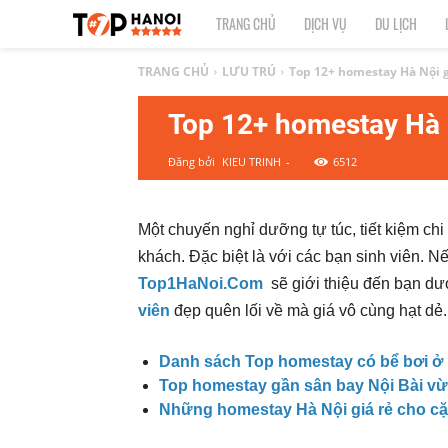
TOP
TRANG CHỦ
DỊCH VỤ
DU LỊCH
1
TRANG CHỦ
LƯU TRÚ
Top 12+ homestay Hà Nội gi
Top 12+ homestay Hà N
HÀ
Đăng bởi
KIEU TRINH
-
6512
NỘI
|
Một chuyến nghỉ dưỡng tự túc, tiết kiệm ch
khách. Đặc biệt là với các bạn sinh viên. N
Top
Top1HaNoi.Com
sẽ giới thiệu đến bạn
dư
địa
viên
đẹp quên lối về mà giá vô cùng hạt dẻ.
điểm,
Danh sách Top homestay có bể bơi ở
Top homestay gần sân bay Nội Bài vừ
công
Những homestay Hà Nội giá rẻ cho cặ