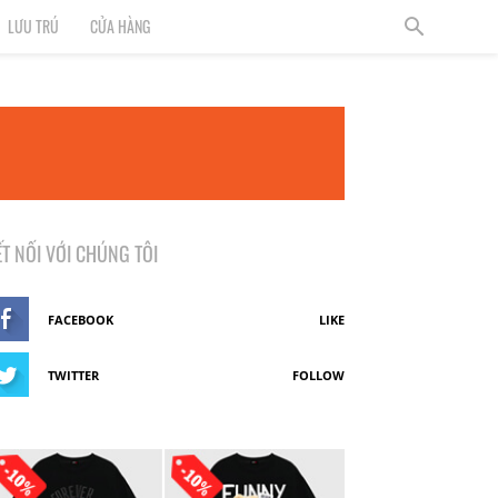
LƯU TRÚ
CỬA HÀNG
ẾT NỐI VỚI CHÚNG TÔI
FACEBOOK
LIKE
TWITTER
FOLLOW