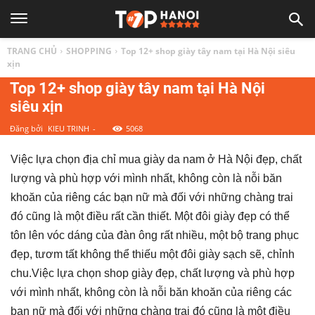
TOP
TRANG CHỦ
SHOPPING
Top 12+ shop giày tây nam tại Hà Nội siêu
1
xịn
Top 12+ shop giày tây nam tại Hà Nội
siêu xịn
HÀ
Đăng bởi
KIEU TRINH
-
5068
NỘI
Việc lựa chọn địa chỉ mua giày da nam ở Hà Nội đẹp, chất
lượng và phù hợp với mình nhất, không còn là nỗi băn
|
khoăn của riêng các bạn nữ mà đối với những chàng trai
đó cũng là một điều rất cần thiết. Một đôi giày đẹp có thể
Top
tôn lên vóc dáng của đàn ông rất nhiều, một bộ trang phục
đẹp, tươm tất không thể thiếu một đôi giày sạch sẽ, chỉnh
địa
chu.Việc lựa chọn shop giày đẹp, chất lượng và phù hợp
với mình nhất, không còn là nỗi băn khoăn của riêng các
bạn nữ mà đối với những chàng trai đó cũng là một điều