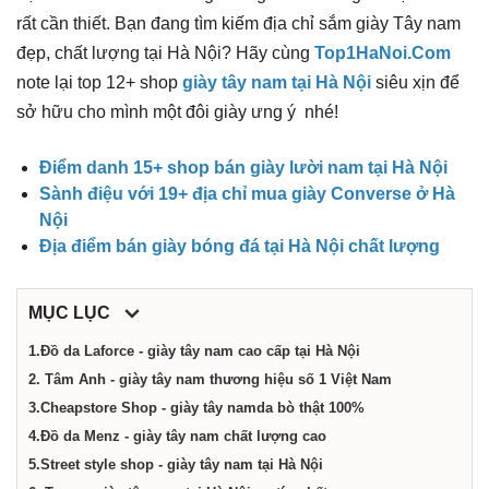
điểm,
rất cần thiết. Bạn đang tìm kiếm địa chỉ sắm giày Tây nam
đẹp, chất lượng tại Hà Nội? Hãy cùng
Top1HaNoi.Com
công
note lại top 12+ shop
giày tây nam tại Hà Nội
siêu xịn để
sở hữu cho mình một đôi giày ưng ý nhé!
ty,
Điểm danh 15+ shop bán giày lười nam tại Hà Nội
Sành điệu với 19+ địa chỉ mua giày Converse ở Hà
dịch
Nội
Địa điểm bán giày bóng đá tại Hà Nội chất lượng
vụ
MỤC LỤC
tại
1.Đồ da Laforce - giày tây nam cao cấp tại Hà Nội
2. Tâm Anh - giày tây nam thương hiệu số 1 Việt Nam
Hà
3.Cheapstore Shop - giày tây namda bò thật 100%
4.Đồ da Menz - giày tây nam chất lượng cao
Nội
5.Street style shop - giày tây nam tại Hà Nội