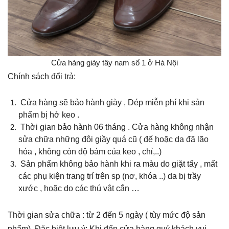
Cửa hàng giày tây nam số 1 ở Hà Nội
Chính sách đổi trả:
Cửa hàng sẽ bảo hành giày , Dép miễn phí khi sản
phẩm bị hở keo .
Thời gian bảo hành 06 tháng . Cửa hàng không nhận
sửa chữa những đôi giầy quá cũ ( đế hoặc da đã lão
hóa , không còn độ bám của keo , chỉ,..)
Sản phẩm không bảo hành khi ra màu do giặt tẩy , mất
các phụ kiện trang trí trên sp (nơ, khóa ..) da bị trầy
xước , hoặc do các thú vật cắn …
Thời gian sửa chữa : từ 2 đến 5 ngày ( tùy mức độ sản
phẩm). Đặc biệt lưu ý: Khi đến cửa hàng quý khách vui