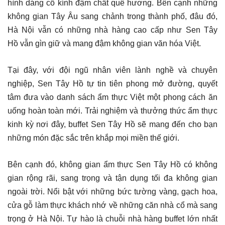
hình dáng cổ kính đậm chất quê hương. Bên cạnh những
không gian Tây Âu sang chảnh trong thành phố, đâu đó,
Hà Nội vẫn có những nhà hàng cao cấp như Sen Tây
Hồ vẫn gìn giữ và mang đậm không gian văn hóa Việt.
Tại đây, với đội ngũ nhân viên lành nghề và chuyên
nghiệp, Sen Tây Hồ tự tin tiên phong mở đường, quyết
tâm đưa vào danh sách ẩm thực Việt một phong cách ăn
uống hoàn toàn mới. Trải nghiệm và thưởng thức ẩm thực
kinh kỳ nơi đây, buffet Sen Tây Hồ sẽ mang đến cho bạn
những món đặc sắc trên khắp mọi miền thế giới.
Bên cạnh đó, không gian ẩm thực Sen Tây Hồ có không
gian rộng rãi, sang trọng và tận dụng tối đa không gian
ngoài trời. Nổi bật với những bức tường vàng, gạch hoa,
cửa gỗ làm thực khách nhớ về những căn nhà cổ mà sang
trọng ở Hà Nội. Tự hào là chuỗi nhà hàng buffet lớn nhất