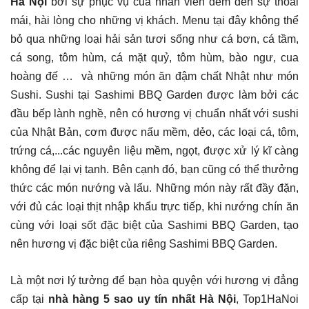
Hà Nội
bởi sự phục vụ của nhân viên đem đến sự thoải
mái, hài lòng cho những vị khách. Menu tại đây không thể
bỏ qua những loại hải sản tươi sống như cá bơn, cá tầm,
cá song, tôm hùm, cá mặt quỷ, tôm hùm, bào ngư, cua
hoàng đế … và những món ăn đậm chất Nhật như món
Sushi. Sushi tại Sashimi BBQ Garden được làm bởi các
đầu bếp lành nghề, nên có hương vị chuẩn nhất với sushi
của Nhật Bản, cơm được nấu mềm, dẻo, các loại cá, tôm,
trứng cá,...các nguyên liệu mềm, ngọt, được xử lý kĩ càng
không để lại vị tanh. Bên cạnh đó, bạn cũng có thể thưởng
thức các món nướng và lẩu. Những món này rất đầy đặn,
với đủ các loại thịt nhập khẩu trực tiếp, khi nướng chín ăn
cùng với loại sốt đặc biệt của Sashimi BBQ Garden, tạo
nên hương vị đặc biệt của riêng Sashimi BBQ Garden.
Là một nơi lý tưởng để bạn hòa quyện với hương vị đẳng
cấp tại
nhà hàng 5 sao uy tín nhất Hà Nội
, Top1HaNoi