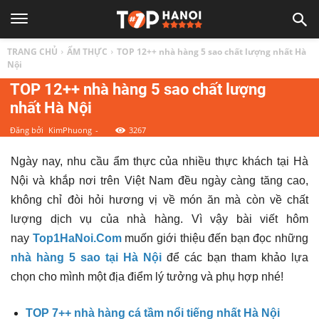
TOP
TRANG CHỦ
ẨM THỰC
TOP 12++ nhà hàng 5 sao chất lượng nhất Hà
1
Nội
TOP 12++ nhà hàng 5 sao chất lượng
nhất Hà Nội
HÀ
Đăng bởi
KimPhuong
-
3267
NỘI
Ngày nay, nhu cầu ẩm thực của nhiều thực khách tại Hà
Nội và khắp nơi trên Việt Nam đều ngày càng tăng cao,
|
không chỉ đòi hỏi hương vị về món ăn mà còn về chất
lượng dịch vụ của nhà hàng. Vì vậy bài viết hôm
Top
nay
Top1HaNoi.Com
muốn giới thiệu đến bạn đọc những
nhà hàng 5 sao tại Hà Nội
để các bạn tham khảo lựa
địa
chọn cho mình một địa điểm lý tưởng và phụ hợp nhé!
TOP 7++ nhà hàng cá tầm nổi tiếng nhất Hà Nội