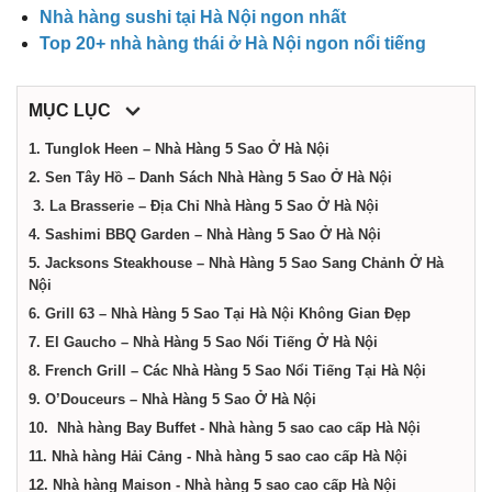
điểm,
Nhà hàng sushi tại Hà Nội ngon nhất
Top 20+ nhà hàng thái ở Hà Nội ngon nổi tiếng
công
MỤC LỤC
ty,
1. Tunglok Heen – Nhà Hàng 5 Sao Ở Hà Nội
2. Sen Tây Hồ – Danh Sách Nhà Hàng 5 Sao Ở Hà Nội
dịch
3. La Brasserie – Địa Chỉ Nhà Hàng 5 Sao Ở Hà Nội
4. Sashimi BBQ Garden – Nhà Hàng 5 Sao Ở Hà Nội
vụ
5. Jacksons Steakhouse – Nhà Hàng 5 Sao Sang Chảnh Ở Hà
Nội
6. Grill 63 – Nhà Hàng 5 Sao Tại Hà Nội Không Gian Đẹp
tại
7. El Gaucho – Nhà Hàng 5 Sao Nổi Tiếng Ở Hà Nội
8. French Grill – Các Nhà Hàng 5 Sao Nổi Tiếng Tại Hà Nội
Hà
9. O’Douceurs – Nhà Hàng 5 Sao Ở Hà Nội
10.
Nhà hàng Bay Buffet - Nhà hàng 5 sao cao cấp Hà Nội
11. Nhà hàng Hải Cảng - Nhà hàng 5 sao cao cấp Hà Nội
Nội
12. Nhà hàng Maison - Nhà hàng 5 sao cao cấp Hà Nội