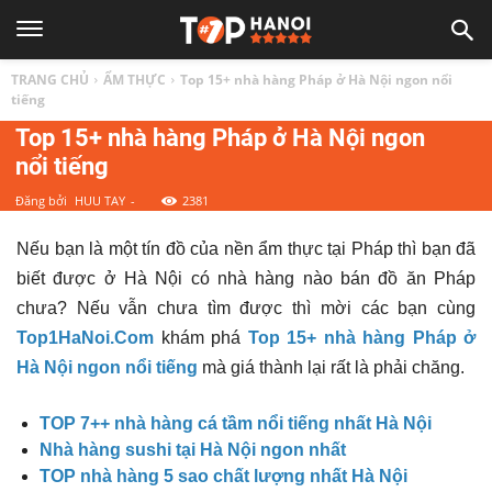
TOP
TRANG CHỦ
ẨM THỰC
Top 15+ nhà hàng Pháp ở Hà Nội ngon nổi
1
tiếng
Top 15+ nhà hàng Pháp ở Hà Nội ngon
nổi tiếng
HÀ
Đăng bởi
HUU TAY
-
2381
NỘI
Nếu bạn là một tín đồ của nền ẩm thực tại Pháp thì bạn đã
biết được ở Hà Nội có nhà hàng nào bán đồ ăn Pháp
|
chưa? Nếu vẫn chưa tìm được thì mời các bạn cùng
Top1HaNoi.Com
khám phá
Top 15+ nhà hàng Pháp ở
Top
Hà Nội ngon nổi tiếng
mà giá thành lại rất là phải chăng.
TOP 7++ nhà hàng cá tầm nổi tiếng nhất Hà Nội
địa
Nhà hàng sushi tại Hà Nội ngon nhất
TOP nhà hàng 5 sao chất lượng nhất Hà Nội