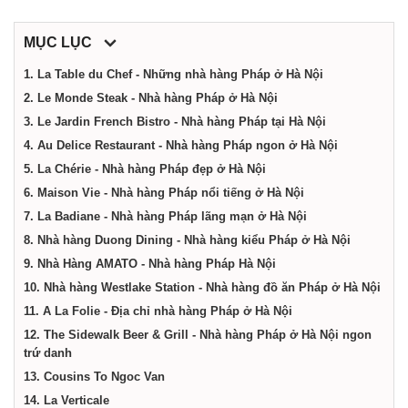
điểm,
MỤC LỤC
công
1. La Table du Chef - Những nhà hàng Pháp ở Hà Nội
2. Le Monde Steak - Nhà hàng Pháp ở Hà Nội
ty,
3. Le Jardin French Bistro - Nhà hàng Pháp tại Hà Nội
4. Au Delice Restaurant - Nhà hàng Pháp ngon ở Hà Nội
dịch
5. La Chérie - Nhà hàng Pháp đẹp ở Hà Nội
6. Maison Vie - Nhà hàng Pháp nổi tiếng ở Hà Nội
7. La Badiane - Nhà hàng Pháp lãng mạn ở Hà Nội
vụ
8. Nhà hàng Duong Dining - Nhà hàng kiểu Pháp ở Hà Nội
9. Nhà Hàng AMATO - Nhà hàng Pháp Hà Nội
tại
10. Nhà hàng Westlake Station - Nhà hàng đồ ăn Pháp ở Hà Nội
11. A La Folie - Địa chỉ nhà hàng Pháp ở Hà Nội
Hà
12. The Sidewalk Beer & Grill - Nhà hàng Pháp ở Hà Nội ngon
trứ danh
13. Cousins To Ngoc Van
Nội
14. La Verticale