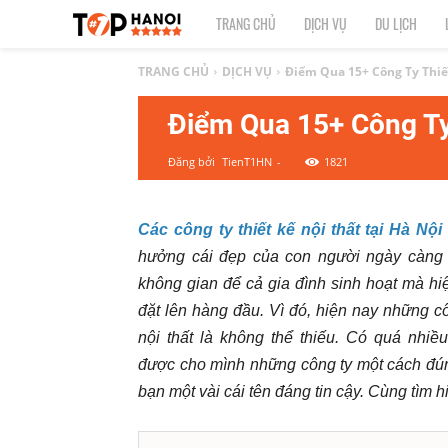
TOP
TRANG CHỦ
DỊCH VỤ
DU LỊCH
1
TRANG CHỦ
DỊCH VỤ
Điểm Qua 15+ Công Ty Thiế
Điểm Qua 15+ Công Ty
HÀ
Đăng bởi
TienT1HN
-
1821
NỘI
|
Các công ty thiết kế nội thất tại Hà Nội
hưởng cái đẹp của con người ngày càng 
Top
không gian để cả gia đình sinh hoạt mà hi
địa
đặt lên hàng đầu. Vì đó, hiện nay những c
nội thất là không thể thiếu. Có quá nhiề
điểm,
được cho mình những công ty một cách đú
bạn một vài cái tên đáng tin cậy. Cùng tìm 
công