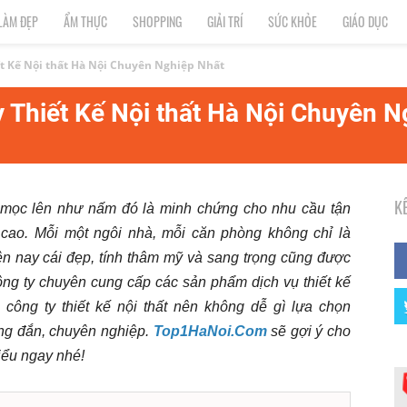
LÀM ĐẸP
ẨM THỰC
SHOPPING
GIẢI TRÍ
SỨC KHỎE
GIÁO DỤC
t Kế Nội thất Hà Nội Chuyên Nghiệp Nhất
 Thiết Kế Nội thất Hà Nội Chuyên N
K
mọc lên như nấm đó là minh chứng cho nhu cầu tận
cao. Mỗi một ngôi nhà, mỗi căn phòng không chỉ là
ện nay cái đẹp, tính thâm mỹ và sang trọng cũng được
ông ty chuyên cung cấp các sản phẩm dịch vụ thiết kế
u công ty thiết kế nội thất nên không dễ gì lựa chọn
ng đắn, chuyên nghiệp.
Top1HaNoi.Com
sẽ gợi ý cho
hiểu ngay nhé!