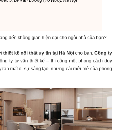
onex 3, Lê Văn Lương (Tố Hữu), Hà Nội
 mang đến không gian hiện đại cho ngôi nhà của bạn?
vị
thiết kế nội thất uy tín tại Hà Nội
cho bạn,
Công ty
ông ty tư vấn thiết kế – thi công một phong cách duy
Byzan mất đi sự sáng tạo, những cái mới mẻ của phong