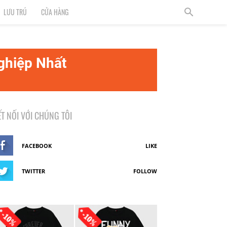
LƯU TRÚ
CỬA HÀNG
ghiệp Nhất
ẾT NỐI VỚI CHÚNG TÔI
FACEBOOK
LIKE
TWITTER
FOLLOW