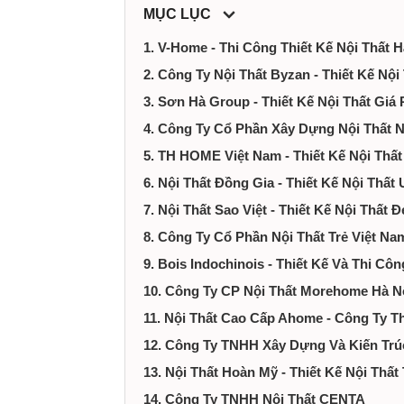
ty,
MỤC LỤC
1. V-Home - Thi Công Thiết Kế Nội Thất H
dịch
2. Công Ty Nội Thất Byzan - Thiết Kế Nội
vụ
3. Sơn Hà Group - Thiết Kế Nội Thất Giá 
4. Công Ty Cổ Phần Xây Dựng Nội Thất Nh
tại
5. TH HOME Việt Nam - Thiết Kế Nội Thất
Hà
6. Nội Thất Đồng Gia - Thiết Kế Nội Thất 
7. Nội Thất Sao Việt - Thiết Kế Nội Thất 
Nội
8. Công Ty Cổ Phần Nội Thất Trẻ Việt Nam
9. Bois Indochinois - Thiết Kế Và Thi Cô
10. Công Ty CP Nội Thất Morehome Hà N
11. Nội Thất Cao Cấp Ahome - Công Ty Thi
12. Công Ty TNHH Xây Dựng Và Kiến Tr
13. Nội Thất Hoàn Mỹ - Thiết Kế Nội Thất 
14. Công Ty TNHH Nội Thất CENTA