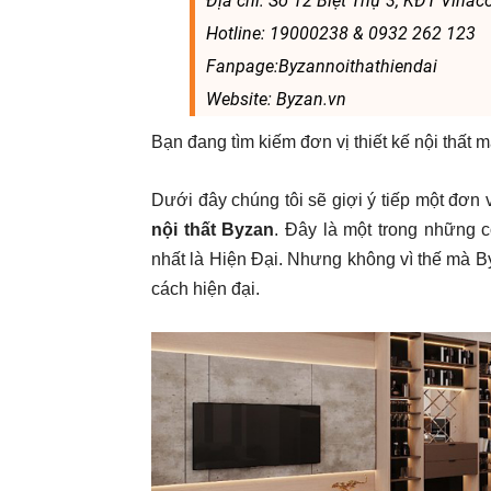
Địa chỉ: Số 12 Biệt Thự 3, KĐT Vinac
Hotline: 19000238 & 0932 262 123
Fanpage:Byzannoithathiendai
Website: Byzan.vn
Bạn đang tìm kiếm đơn vị thiết kế nội thất
Dưới đây chúng tôi sẽ giợi ý tiếp một đơn 
nội thất Byzan
. Đây là một trong những c
nhất là Hiện Đại. Nhưng không vì thế mà 
cách hiện đại.