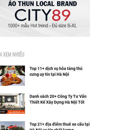
IN XEM NHIỀU
Top 11+ dịch vụ hỏa táng thú
cưng uy tín tại Hà Nội
Danh sách 20+ Công Ty Tư Vấn
Thiết Kế Xây Dựng Hà Nội Tốt
Nhất
Top 21+ địa điểm thuê xe cẩu tại