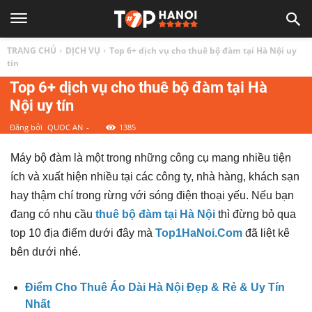
TOP
TRANG CHỦ
DỊCH VỤ
Top 6+ dịch vụ cho thuê bộ đàm tại Hà Nội uy
1
tín
Top 6+ dịch vụ cho thuê bộ đàm tại Hà
Nội uy tín
HÀ
Đăng bởi
QUOC AN
-
1385
NỘI
Máy bộ đàm là một trong những công cụ mang nhiều tiện
ích và xuất hiện nhiều tại các công ty, nhà hàng, khách sạn
|
hay thậm chí trong rừng với sóng điện thoại yếu. Nếu bạn
đang có nhu cầu
thuê bộ đàm tại Hà Nội
thì đừng bỏ qua
Top
top 10 địa điểm dưới đây mà
Top1HaNoi.Com
đã liệt kê
bên dưới nhé.
địa
Điểm Cho Thuê Áo Dài Hà Nội Đẹp & Rẻ & Uy Tín
Nhất