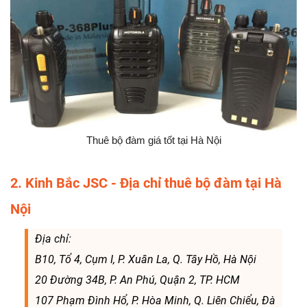
Thuê bộ đàm giá tốt tại Hà Nội
2. Kinh Bắc JSC - Địa chỉ thuê bộ đàm tại Hà
Nội
Địa chỉ:
B10, Tổ 4, Cụm I, P. Xuân La, Q. Tây Hồ, Hà Nội
20 Đường 34B, P. An Phú, Quận 2, TP. HCM
107 Phạm Đình Hổ, P. Hòa Minh, Q. Liên Chiểu, Đà