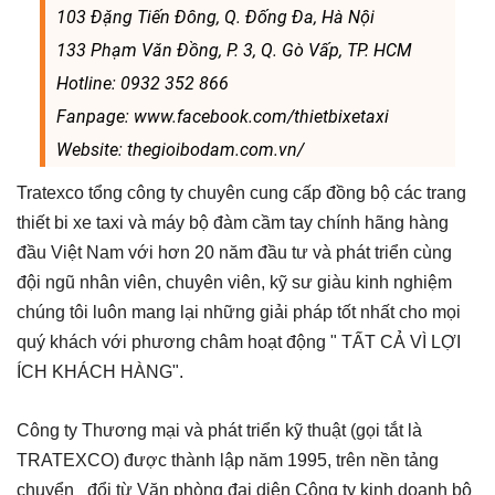
103 Đặng Tiến Đông, Q. Đống Đa, Hà Nội
133 Phạm Văn Đồng, P. 3, Q. Gò Vấp, TP. HCM
Hotline: 0932 352 866
Fanpage: www.facebook.com/thietbixetaxi
Website: thegioibodam.com.vn/
Tratexco tổng công ty chuyên cung cấp đồng bộ các trang
thiết bi xe taxi và máy bộ đàm cầm tay chính hãng hàng
đầu Việt Nam với hơn 20 năm đầu tư và phát triển cùng
đội ngũ nhân viên, chuyên viên, kỹ sư giàu kinh nghiệm
chúng tôi luôn mang lại những giải pháp tốt nhất cho mọi
quý khách với phương châm hoạt động " TẤT CẢ VÌ LỢI
ÍCH KHÁCH HÀNG".
Công ty Thương mại và phát triển kỹ thuật (gọi tắt là
TRATEXCO) được thành lập năm 1995, trên nền tảng
chuyển đổi từ Văn phòng đại diện Công ty kinh doanh bộ