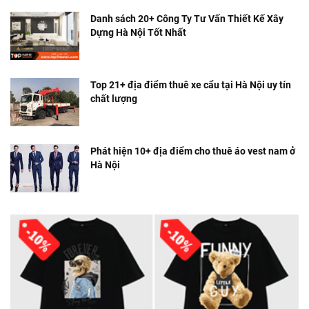
Danh sách 20+ Công Ty Tư Vấn Thiết Kế Xây
Dựng Hà Nội Tốt Nhất
Top 21+ địa điểm thuê xe cẩu tại Hà Nội uy tín
chất lượng
Phát hiện 10+ địa điểm cho thuê áo vest nam ở
Hà Nội