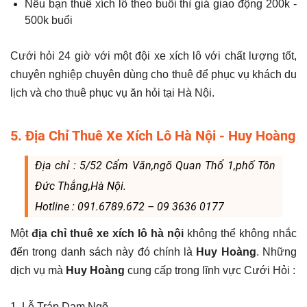
Nếu bạn thuê xích lô theo buổi thì giá giao động 200k -
500k buổi
Cưới hỏi 24 giờ với một đội xe xích lô với chất lượng tốt,
chuyên nghiệp chuyên dùng cho thuê để phục vụ khách du
lịch và cho thuê phục vụ ăn hỏi tại Hà Nội.
5. Địa Chỉ Thuê Xe Xích Lô Hà Nội - Huy Hoàng
Địa chỉ : 5/52 Cẩm Văn,ngõ Quan Thổ 1,phố Tôn
Đức Thắng,Hà Nội.
Hotline : 091.6789.672 – 09 3636 0177
Một
địa chỉ thuê xe xích lô hà nội
không thể không nhắc
đến trong danh sách này đó chính là
Huy Hoàng
. Những
dịch vụ mà
Huy Hoàng
cung cấp trong lĩnh vực Cưới Hỏi :
1. Lễ Tráp Dạm Ngõ