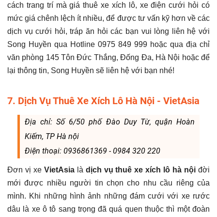
cách trang trí mà giá thuê xe xích lô, xe điện cưới hỏi có
mức giá chênh lệch ít nhiều, để được tư vấn kỹ hơn về các
dịch vụ cưới hỏi, tráp ăn hỏi các bạn vui lòng liên hệ với
Song Huyền qua Hotline 0975 849 999 hoặc qua địa chỉ
văn phòng 145 Tôn Đức Thắng, Đống Đa, Hà Nội hoặc để
lại thông tin, Song Huyền sẽ liên hệ với bạn nhé!
7. Dịch Vụ Thuê Xe Xích Lô Hà Nội - VietAsia
Địa chỉ: Số 6/50 phố Đào Duy Từ, quận Hoàn
Kiếm, TP Hà nội
Điện thoại: 0936861369 - 0984 320 220
Đơn vị xe
VietAsia
là
dịch vụ thuê xe xích lô hà nội
đời
mới được nhiều người tin chọn cho nhu cầu riêng của
mình. Khi những hình ảnh những đám cưới với xe rước
dâu là xe ô tô sang trọng đã quá quen thuộc thì một đoàn