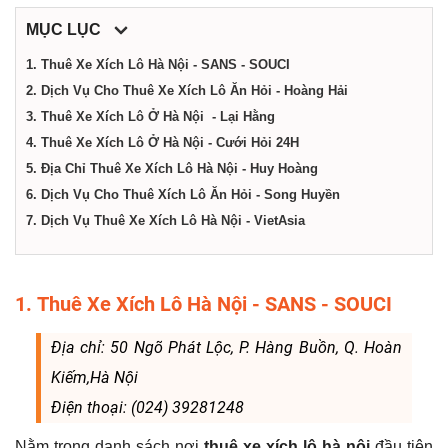
điểm,
MỤC LỤC
công
1. Thuê Xe Xích Lô Hà Nội - SANS - SOUCI
2. Dịch Vụ Cho Thuê Xe Xích Lô Ăn Hỏi - Hoàng Hải
3. Thuê Xe Xích Lô Ở Hà Nội - Lại Hằng
ty,
4. Thuê Xe Xích Lô Ở Hà Nội - Cưới Hỏi 24H
5. Địa Chỉ Thuê Xe Xích Lô Hà Nội - Huy Hoàng
dịch
6. Dịch Vụ Cho Thuê Xích Lô Ăn Hỏi - Song Huyền
7. Dịch Vụ Thuê Xe Xích Lô Hà Nội - VietAsia
vụ
tại
1. Thuê Xe Xích Lô Hà Nội - SANS - SOUCI
Địa chỉ: 50 Ngõ Phát Lộc, P. Hàng Buồn, Q. Hoàn
Hà
Kiếm,Hà Nội
Điện thoại: (024) 39281248
Nội
Nằm trong danh sách nơi
thuê xe xích lô hà nội
đầu tiên