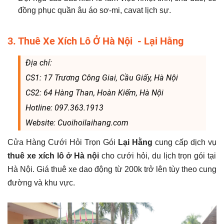
đồng phục quần âu áo sơ-mi, cavat lịch sự.
3. Thuê Xe Xích Lô Ở Hà Nội - Lại Hằng
Địa chỉ:
CS1: 17 Trương Công Giai, Cầu Giấy, Hà Nội
CS2: 64 Hàng Than, Hoàn Kiếm, Hà Nội
Hotline: 097.363.1913
Website: Cuoihoilaihang.com
Cửa Hàng Cưới Hỏi Trọn Gói
Lại Hằng
cung cấp
dịch vụ
thuê xe xích lô ở Hà nội
cho cưới hỏi, du lịch trọn gói tại
Hà Nội.
Giá thuê xe dao động từ 200k trở lên tùy theo cung
đường và khu vực.