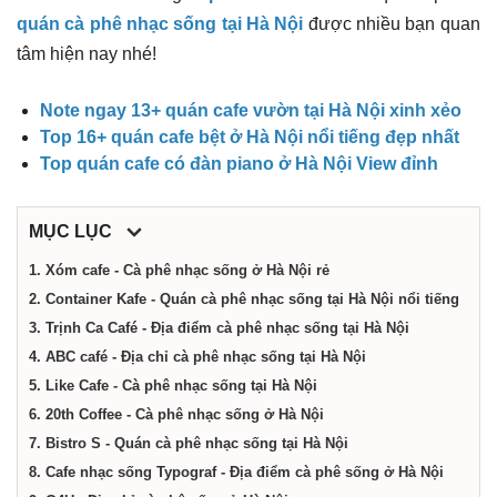
điểm,
quán cà phê nhạc sống tại Hà Nội
được nhiều bạn quan
tâm hiện nay nhé!
công
Note ngay 13+ quán cafe vườn tại Hà Nội xinh xẻo
ty,
Top 16+ quán cafe bệt ở Hà Nội nổi tiếng đẹp nhất
Top quán cafe có đàn piano ở Hà Nội View đỉnh
dịch
MỤC LỤC
vụ
1. Xóm cafe - Cà phê nhạc sống ở Hà Nội rẻ
2. Container Kafe - Quán cà phê nhạc sống tại Hà Nội nổi tiếng
3. Trịnh Ca Café - Địa điểm cà phê nhạc sống tại Hà Nội
tại
4. ABC café - Địa chỉ cà phê nhạc sống tại Hà Nội
5. Like Cafe - Cà phê nhạc sống tại Hà Nội
Hà
6. 20th Coffee - Cà phê nhạc sống ở Hà Nội
7. Bistro S - Quán cà phê nhạc sống tại Hà Nội
Nội
8. Cafe nhạc sống Typograf - Địa điểm cà phê sống ở Hà Nội