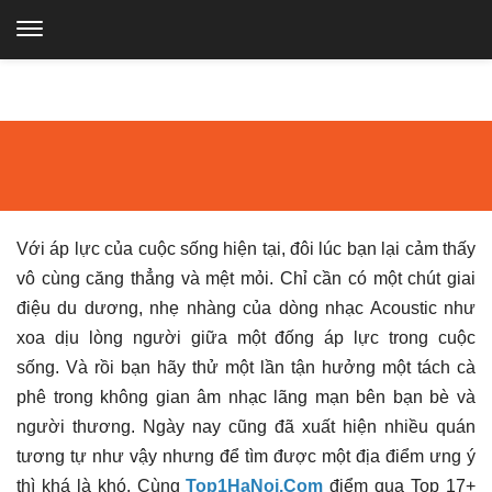
TOP
TRANG CHỦ
GIẢI TRÍ
Chill với Top 17+ quán cà phê nhạc sống tại Hà
1
Nội
Chill với Top 17+ quán cà phê nhạc
sống tại Hà Nội
HÀ
Đăng bởi
HUU TAY
-
3966
NỘI
Với áp lực của cuộc sống hiện tại, đôi lúc bạn lại cảm thấy
vô cùng căng thẳng và mệt mỏi. Chỉ cần có một chút giai
|
điệu du dương, nhẹ nhàng của dòng nhạc Acoustic như
xoa dịu lòng người giữa một đống áp lực trong cuộc
Top
sống. Và rồi bạn hãy thử một lần tận hưởng một tách cà
phê trong không gian âm nhạc lãng mạn bên bạn bè và
địa
người thương. Ngày nay cũng đã xuất hiện nhiều quán
tương tự như vậy nhưng để tìm được một địa điểm ưng ý
thì khá là khó. Cùng
Top1HaNoi.Com
điểm qua
Top 17+