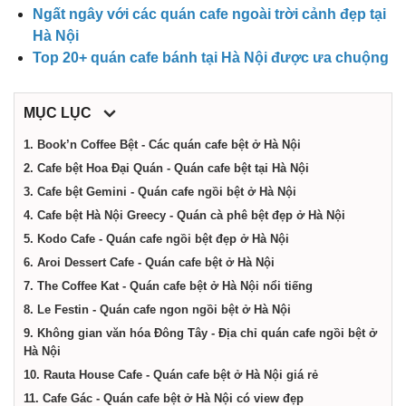
điểm,
Ngất ngây với các quán cafe ngoài trời cảnh đẹp tại
Hà Nội
công
Top 20+ quán cafe bánh tại Hà Nội được ưa chuộng
ty,
MỤC LỤC
1. Book’n Coffee Bệt - Các quán cafe bệt ở Hà Nội
dịch
2. Cafe bệt Hoa Đại Quán - Quán cafe bệt tại Hà Nội
3. Cafe bệt Gemini - Quán cafe ngồi bệt ở Hà Nội
4. Cafe bệt Hà Nội Greecy - Quán cà phê bệt đẹp ở Hà Nội
vụ
5. Kodo Cafe - Quán cafe ngồi bệt đẹp ở Hà Nội
6. Aroi Dessert Cafe - Quán cafe bệt ở Hà Nội
tại
7. The Coffee Kat - Quán cafe bệt ở Hà Nội nổi tiếng
8. Le Festin - Quán cafe ngon ngồi bệt ở Hà Nội
Hà
9. Không gian văn hóa Đông Tây - Địa chỉ quán cafe ngồi bệt ở
Hà Nội
10. Rauta House Cafe - Quán cafe bệt ở Hà Nội giá rẻ
Nội
11. Cafe Gác - Quán cafe bệt ở Hà Nội có view đẹp