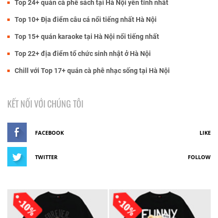
Top 24+ quán cà phê sách tại Hà Nội yên tĩnh nhất
Top 10+ Địa điểm câu cá nổi tiếng nhất Hà Nội
Top 15+ quán karaoke tại Hà Nội nổi tiếng nhất
Top 22+ địa điểm tổ chức sinh nhật ở Hà Nội
Chill với Top 17+ quán cà phê nhạc sống tại Hà Nội
KẾT NỐI VỚI CHÚNG TÔI
FACEBOOK
LIKE
TWITTER
FOLLOW