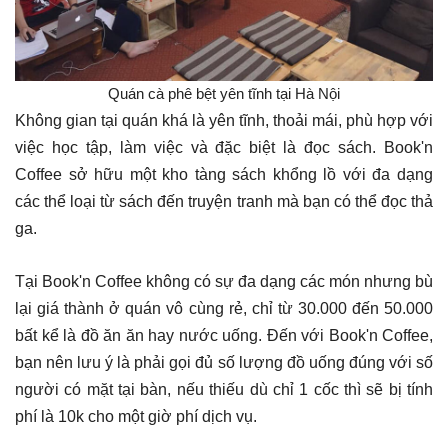
Quán cà phê bệt yên tĩnh tại Hà Nội
Không gian tại quán khá là yên tĩnh, thoải mái, phù hợp với
việc học tập, làm việc và đặc biệt là đọc sách. Book'n
Coffee sở hữu một kho tàng sách khổng lồ với đa dạng
các thể loại từ sách đến truyện tranh mà bạn có thể đọc thả
ga.
Tại Book'n Coffee không có sự đa dạng các món nhưng bù
lại giá thành ở quán vô cùng rẻ, chỉ từ 30.000 đến 50.000
bất kể là đồ ăn ăn hay nước uống. Đến với Book'n Coffee,
bạn nên lưu ý là phải gọi đủ số lượng đồ uống đúng với số
người có mặt tại bàn, nếu thiếu dù chỉ 1 cốc thì sẽ bị tính
phí là 10k cho một giờ phí dịch vụ.