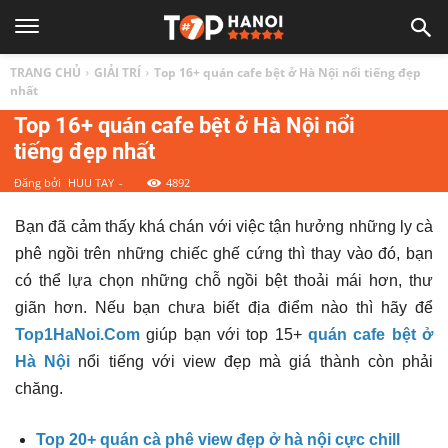
TOP
TRANG CHỦ
GIẢI TRÍ
Top 16+ quán cafe bệt ở Hà Nội nổi tiếng đẹp
1
nhất
Top 16+ quán cafe bệt ở Hà Nội nổi
tiếng đẹp nhất
HÀ
Đăng bởi
HUU TAY
-
4892
NỘI
Bạn đã cảm thấy khá chán với việc tận hưởng những ly cà
phê ngồi trên những chiếc ghế cứng thì thay vào đó, bạn
|
có thể lựa chọn những chỗ ngồi bệt thoải mái hơn, thư
giãn hơn. Nếu bạn chưa biết địa điểm nào thì hãy để
Top
Top1HaNoi.Com
giúp bạn với
top 15+
quán cafe bệt ở
Hà Nội
nổi tiếng
với view đẹp mà giá thành còn phải
địa
chăng.
Top 20+ quán cà phê view đẹp ở hà nội cực chill