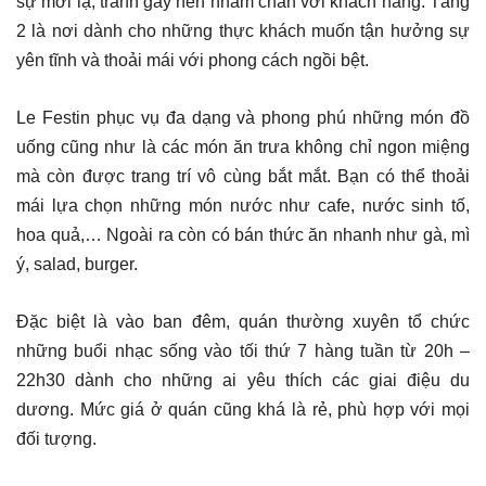
sự mới lạ, tránh gây nên nhàm chán với khách hàng. Tầng
2 là nơi dành cho những thực khách muốn tận hưởng sự
yên tĩnh và thoải mái với phong cách ngồi bệt.
Le Festin phục vụ đa dạng và phong phú những món đồ
uống cũng như là các món ăn trưa không chỉ ngon miệng
mà còn được trang trí vô cùng bắt mắt. Bạn có thể thoải
mái lựa chọn những món nước như cafe, nước sinh tố,
hoa quả,… Ngoài ra còn có bán thức ăn nhanh như gà, mì
ý, salad, burger.
Đặc biệt là vào ban đêm, quán thường xuyên tổ chức
những buổi nhạc sống vào tối thứ 7 hàng tuần từ 20h –
22h30 dành cho những ai yêu thích các giai điệu du
dương. Mức giá ở quán cũng khá là rẻ, phù hợp với mọi
đối tượng.