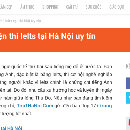
LÀM ĐẸP
ẨM THỰC
SHOPPING
GIẢI TRÍ
SỨC KHỎE
GIÁO DỤC
i Ielts tại Hà Nội uy tín
 thi Ielts tại Hà Nội uy tín
K
n ngữ quốc tế thứ hai sau tiếng mẹ đẻ ở nước ta. Bạn
g Anh, đặc biệt là bằng Ielts, thì cơ hội nghề nghiệp
g người khác vì Ielts chính là chứng chỉ tiếng Anh
hiện tại. Do đó, nhu cầu xu hướng học và luyện thi ngày
như nấm giữa lòng Thủ Đô. Nếu như bạn đang tìm kiếm
ứng chỉ,
Top1HaNoi.Com
gửi đến bạn Top 17+
trung
t lượng tốt nhất.
tại Hà Nội