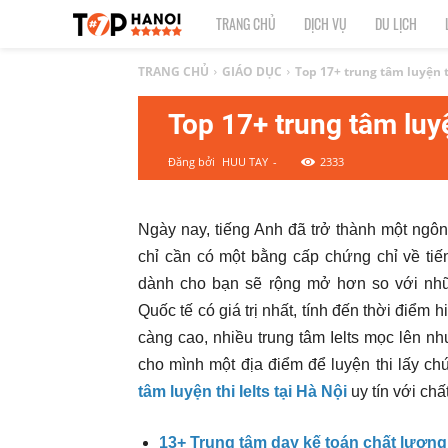
TOP
TRANG CHỦ
DỊCH VỤ
DU LỊCH
1
TRANG CHỦ
GIÁO DỤC
Top 17+ trung tâm luyện th
Top 17+ trung tâm luyện
HÀ
Đăng bởi
HUU TAY
-
2333
NỘI
|
Ngày nay, tiếng Anh đã trở thành một ngô
chỉ cần có một bằng cấp chứng chỉ về tiến
Top
dành cho bạn sẽ rộng mở hơn so với nhữn
địa
Quốc tế có giá trị nhất, tính đến thời điểm 
càng cao, nhiều trung tâm Ielts mọc lên 
điểm,
cho mình một địa điểm để luyện thi lấy ch
tâm luyện thi Ielts tại Hà Nội
uy tín với chấ
công
13+ Trung tâm dạy kế toán chất lượng 