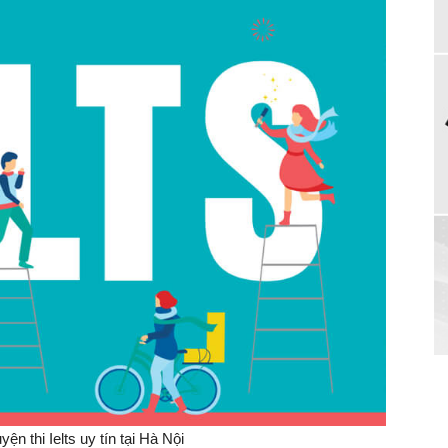
ện thi Ielts uy tín tại Hà Nội