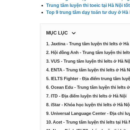
ty,
Trung tâm luyện thi toeic tại Hà Nội tố
Top 9 trung tâm dạy toán tư duy ở Hà
dịch
vụ
MỤC LỤC
tại
1. Jaxtina - Trung tâm luyện thi Ielts ở Hà
2. Hội đồng Anh - Trung tâm luyện thi Ielt
Hà
3. VUS - Trung tâm luyện thi Ielts ở Hà Nộ
4. ENTA - Trung tâm luyện thi Ielts ở Hà 
Nội
5. IELTS Fighter - Địa điểm trung tâm luyệ
6. Ocean Edu - Trung tâm luyện thi Ielts 
7. ITD - Địa điểm luyện thi Ielts ở Hà Nội
8. iStar - Khóa học luyện thi Ielts ở Hà Nộ
9. Universal Language Center - Địa chỉ luy
10. Acet - Trung tâm luyện thi Ielts tại Hà 