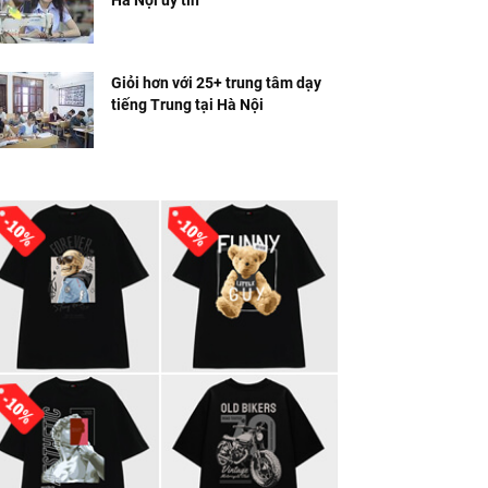
Hà Nội uy tín
Giỏi hơn với 25+ trung tâm dạy
tiếng Trung tại Hà Nội