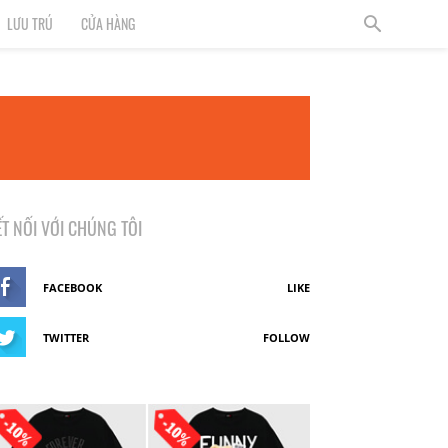
LƯU TRÚ
CỬA HÀNG
ẾT NỐI VỚI CHÚNG TÔI
FACEBOOK
LIKE
TWITTER
FOLLOW