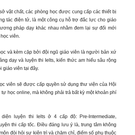
sở vật chất, các phòng học được cung cấp các thiết bị
 tác điện tử, là một công cụ hỗ trợ đắc lực cho giáo
phương pháp dạy khác nhau nhằm đem lại sự đổi mới
 học viên.
ọc và kèm cặp bởi đội ngũ giáo viên là người bản xứ
ng dạy và luyện thi Ielts, kiến thức am hiểu sâu rộng
 giáo viên tại đây.
học viên sẽ được cấp quyền sử dụng thư viện của Hội
 tự học online, mà không phải trả bất kỳ một khoản phí
diện luyện thi Ielts ở 4 cấp độ: Pre-Intermediate,
uyện thi cấp tốc. Điều đáng lưu ý là, trung tâm không
môn đòi hỏi sự kiên trì và chăm chỉ, điểm số phụ thuộc