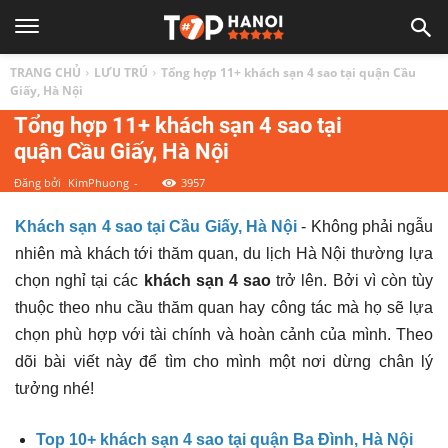
TOP
TRANG CHỦ
LƯU TRÚ
Tổng hợp 11+ khách sạn 4 sao tại quận Cầu
1
Giấy, Hà Nội
Tổng hợp 11+ khách sạn 4 sao tại
quận Cầu Giấy, Hà Nội
HÀ
Đăng bởi
KimPhuong
-
3957
NỘI
Khách sạn 4 sao tại Cầu Giấy, Hà Nội
- Không phải ngẫu
nhiên mà khách tới thăm quan, du lịch Hà Nội thường lựa
|
chọn nghỉ tại các
khách sạn 4 sao
trở lên. Bởi vì còn tùy
thuộc theo nhu cầu thăm quan hay công tác mà họ sẽ lựa
Top
chọn phù hợp với tài chính và hoàn cảnh của mình. Theo
dõi bài viết này để tìm cho mình một nơi dừng chân lý
địa
tưởng nhé!
Top 10+ khách sạn 4 sao tại quận Ba Đình, Hà Nội