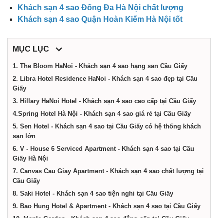
điểm,
Khách sạn 4 sao Đống Đa Hà Nội chất lượng
Khách sạn 4 sao Quận Hoàn Kiếm Hà Nội tốt
công
MỤC LỤC
ty,
1. The Bloom HaNoi - Khách sạn 4 sao hạng san Cầu Giấy
2. Libra Hotel Residence HaNoi - Khách sạn 4 sao đẹp tại Cầu
dịch
Giấy
3. Hillary HaNoi Hotel - Khách sạn 4 sao cao cấp tại Cầu Giấy
4.Spring Hotel Hà Nội - Khách sạn 4 sao giá rẻ tại Cầu Giấy
vụ
5. Sen Hotel - Khách sạn 4 sao tại Cầu Giấy có hệ thống khách
sạn lớn
tại
6. V - House 6 Serviced Apartment - Khách sạn 4 sao tại Cầu
Giấy Hà Nội
7. Canvas Cau Giay Apartment - Khách sạn 4 sao chất lượng tại
Hà
Cầu Giấy
8. Saki Hotel - Khách sạn 4 sao tiện nghi tại Cầu Giấy
Nội
9. Bao Hung Hotel & Apartment - Khách sạn 4 sao tại Cầu Giấy