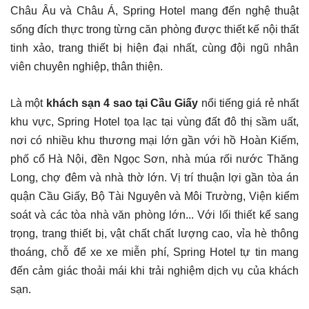
Châu Âu và Châu Á, Spring Hotel mang đến nghệ thuật
sống đích thực trong từng căn phòng được thiết kế nội thất
tinh xảo, trang thiết bị hiện đại nhất, cùng đội ngũ nhân
viên chuyên nghiệp, thân thiện.
L
à một
khách sạn 4 sao tại Cầu Giấy
nổi tiếng giá rẻ nhất
khu vực, Spring Hotel tọa lạc tại vùng đất đô thị sầm uất,
nơi có nhiều khu thương mại lớn gần với hồ Hoàn Kiếm,
phố cổ Hà Nội, đền Ngọc Sơn, nhà múa rối nước Thăng
Long, chợ đêm và nhà thờ lớn.
Vị trí thuận lợi gần tòa án
quận Cầu Giấy, Bộ Tài Nguyên và Môi Trường, Viện kiểm
soát và các tòa nhà văn phòng lớn... Với lối thiết kế sang
trọng, trang thiết bị, vật chất chất lượng cao, vỉa hè thông
thoáng, chỗ để xe xe miễn phí, Spring Hotel tự tin mang
đến cảm giác thoải mái khi trải nghiệm dịch vụ của khách
sạn.