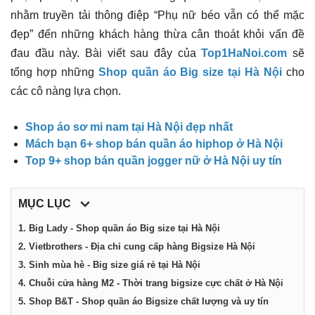
điểm,
nhằm truyền tải thông điệp “Phụ nữ béo vẫn có thể mặc
đẹp” đến những khách hàng thừa cân thoát khỏi vấn đề
công
đau đầu này. Bài viết sau đây của
Top1HaNoi.com
sẽ
tổng hợp những
Shop quần áo Big size tại Hà Nội
cho
ty,
các cô nàng lựa chọn.
dịch
Shop áo sơ mi nam tại Hà Nội đẹp nhất
Mách bạn 6+ shop bán quần áo hiphop ở Hà Nội
Top 9+ shop bán quần jogger nữ ở Hà Nội uy tín
vụ
MỤC LỤC
tại
1. Big Lady - Shop quần áo Big size tại Hà Nội
2. Vietbrothers - Địa chỉ cung cấp hàng Bigsize Hà Nội
Hà
3. Sinh mùa hè - Big size giá rẻ tại Hà Nội
4. Chuỗi cửa hàng M2 - Thời trang bigsize cực chất ở Hà Nội
Nội
5. Shop B&T - Shop quần áo Bigsize chất lượng và uy tín