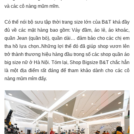
và các cô nàng mũm mĩm.
Có thể nói bộ sưu tập thời trang size lớn của B&T khá đầy
đủ về các mặt hàng bao gồm: Váy đầm, áo lẻ, áo khoác,
quần Jean (quần bò), quần dài… đảm bảo cho các chị em
tha hồ lựa chọn..Những lợi thế đó đã giúp shop vươn lên
trở thành thương hiệu hàng đầu trong số các shop quần áo
big size nữ ở Hà Nội. Tóm lại, Shop Bigsize B&T chắc hẳn
là một địa điểm rất đáng để tham khảo dành cho các cô
nàng mũm mỉm đấy.