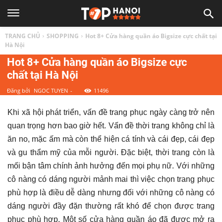
TOP
TRANG CHỦ
SHOPPING
Hot 8+ Cửa hàng quần áo Bigsize cực chất tại
1
Hà Nội
Hot 8+ Cửa hàng quần áo Bigsize cực
chất tại Hà Nội
HÀ
Đăng bởi
NGOC TUYEN
-
11496
NỘI
Khi xã hội phát triển, vấn đề trang phục ngày càng trở nên
quan trọng hơn bao giờ hết. Vấn đề thời trang không chỉ là
|
ăn no, mặc ấm mà còn thể hiện cá tính và cái đẹp, cái đẹp
và gu thẩm mỹ của mỗi người. Đặc biệt, thời trang còn là
Top
mối bận tâm chính ảnh hưởng đến mọi phụ nữ. Với những
cô nàng có dáng người mảnh mai thì việc chọn trang phục
địa
phù hợp là điều dễ dàng nhưng đối với những cô nàng có
dáng người đầy đặn thường rất khó để chọn được trang
phục phù hợp. Một số cửa hàng quần áo đã được mở ra