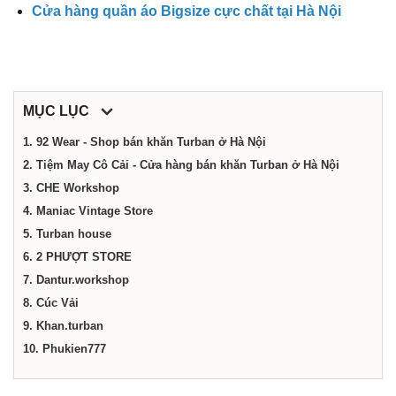
điểm,
Cửa hàng quần áo Bigsize cực chất tại Hà Nội
công
ty,
MỤC LỤC
1. 92 Wear - Shop bán khăn Turban ở Hà Nội
dịch
2. Tiệm May Cô Cải - Cửa hàng bán khăn Turban ở Hà Nội
3. CHE Workshop
4. Maniac Vintage Store
vụ
5. Turban house
6. 2 PHƯỢT STORE
tại
7. Dantur.workshop
8. Cúc Vải
Hà
9. Khan.turban
10. Phukien777
Nội