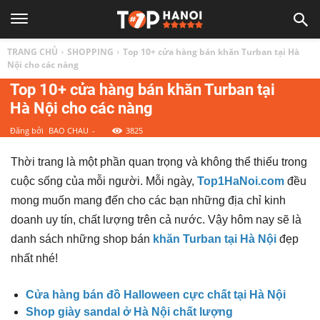
TOP
TRANG CHỦ
SHOPPING
Top 10+ cửa hàng bán khăn Turban tại Hà
1
Nội cho các nàng
Top 10+ cửa hàng bán khăn Turban tại
Hà Nội cho các nàng
HÀ
Đăng bởi
BAO CHAU
-
3825
NỘI
Thời trang là một phần quan trọng và không thể thiếu trong
cuộc sống của mỗi người. Mỗi ngày,
Top1HaNoi.com
đều
|
mong muốn mang đến cho các bạn những địa chỉ kinh
doanh uy tín, chất lượng trên cả nước. Vậy hôm nay sẽ là
Top
danh sách những shop bán
khăn Turban tại Hà Nội
đẹp
nhất nhé!
địa
Cửa hàng bán đồ Halloween cực chất tại Hà Nội
Shop giày sandal ở Hà Nội chất lượng