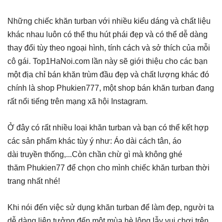
Những chiếc khăn turban với nhiều kiểu dáng và chất liệu
khác nhau luôn có thể thu hút phái đẹp và có thể dễ dàng
thay đổi tùy theo ngoại hình, tính cách và sở thích của mỗi
cô gái. Top1HaNoi.com lần này sẽ giới thiệu cho các bạn
một địa chỉ bán khăn trùm đầu đẹp và chất lượng khác đó
chính là shop Phukien777, một shop bán khăn turban đang
rất nổi tiếng trên mạng xã hội Instagram.
Ở đây có rất nhiều loại khăn turban và bạn có thể kết hợp
các sản phẩm khác tùy ý như: Áo dài cách tân, áo
dài truyền thống,...Còn chần chừ gì mà không ghé
thăm Phukien77 để chọn cho mình chiếc khăn turban thời
trang nhất nhé!
Khi nói đến việc sử dụng khăn turban để làm đẹp, người ta
dễ dàng liên tưởng đến một mùa hè lộng lẫy vui chơi trên