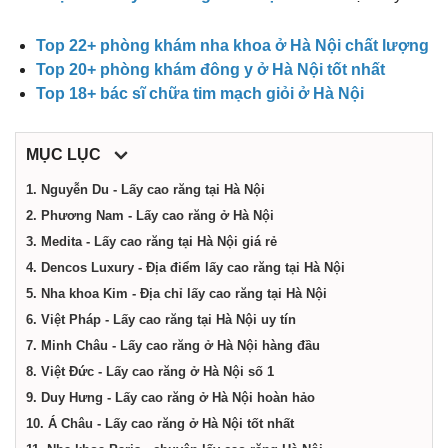
điểm,
Top 22+ phòng khám nha khoa ở Hà Nội chất lượng
công
Top 20+ phòng khám đông y ở Hà Nội tốt nhất
Top 18+ bác sĩ chữa tim mạch giỏi ở Hà Nội
ty,
MỤC LỤC
dịch
1. Nguyễn Du - Lấy cao răng tại Hà Nội
2. Phương Nam - Lấy cao răng ở Hà Nội
vụ
3. Medita - Lấy cao răng tại Hà Nội giá rẻ
4. Dencos Luxury - Địa điểm lấy cao răng tại Hà Nội
5. Nha khoa Kim - Địa chỉ lấy cao răng tại Hà Nội
tại
6. Việt Pháp - Lấy cao răng tại Hà Nội uy tín
7. Minh Châu - Lấy cao răng ở Hà Nội hàng đầu
Hà
8. Việt Đức - Lấy cao răng ở Hà Nội số 1
9. Duy Hưng - Lấy cao răng ở Hà Nội hoàn hảo
Nội
10. Á Châu - Lấy cao răng ở Hà Nội tốt nhất