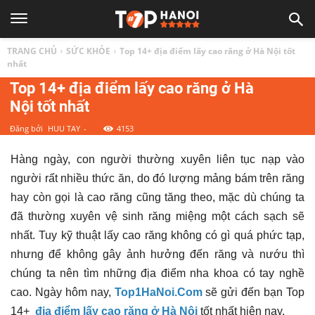
TOP
TRANG CHỦ
SỨC KHỎE
Top 14+ địa điểm lấy cao răng ở Hà Nội tốt
1
nhất
Top 14+ địa điểm lấy cao răng ở Hà
Nội tốt nhất
HÀ
Đăng bởi
HUU TAY
-
4153
NỘI
Hàng ngày, con người thường xuyên liên tục nạp vào
người rất nhiều thức ăn, do đó lượng mảng bám trên răng
|
hay còn gọi là cao răng cũng tăng theo, mặc dù chúng ta
đã thường xuyên vệ sinh răng miệng một cách sạch sẽ
Top
nhất. Tuy kỹ thuật lấy cao răng không có gì quá phức tạp,
nhưng để không gây ảnh hưởng đến răng và nướu thì
địa
chúng ta nên tìm những địa điểm nha khoa có tay nghề
cao. Ngày hôm nay,
Top1HaNoi.Com
sẽ gửi đến bạn Top
14+
địa điểm lấy cao răng ở Hà Nội
tốt nhất
hiện nay.