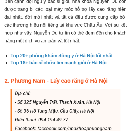
Bên cạnh đội ngũ y bác sĩ giỏi, nha khoa Nguyễn Du còn
được trang bị các loại máy móc hỗ trợ lấy cao răng hiện
đại nhất, đời mới nhất và tất cả đều được cung cấp bởi
các thương hiệu nổi tiếng tại khu vực Châu Âu. Với sự kết
hợp như vậy, Nguyễn Du tự tin có thể đem đến cho khách
hàng một dịch vụ an toàn và tốt nhất.
Top 20+ phòng khám đông y ở Hà Nội tốt nhất
Top 18+ bác sĩ chữa tim mạch giỏi ở Hà Nội
2. Phương Nam - Lấy cao răng ở Hà Nội
Địa chỉ:
- Số 325 Nguyễn Trãi, Thanh Xuân, Hà Nội
- Số 36 Hồ Tùng Mậu, Cầu Giấy, Hà Nội
Điện thoại: 094 194 49 77
Facebook: facebook.com/nhakhoaphuongnam