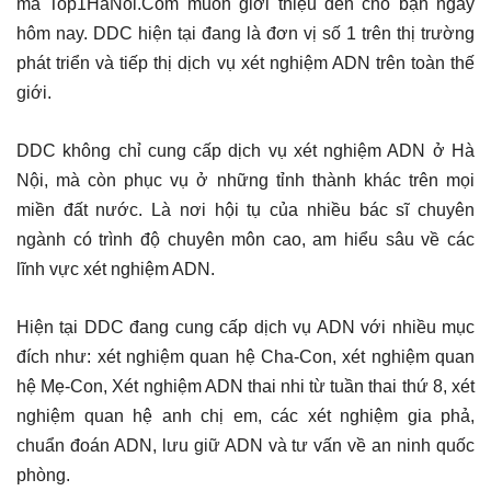
mà Top1HaNoi.Com muốn giới thiệu đến cho bạn ngày
hôm nay. DDC hiện tại đang là đơn vị số 1 trên thị trường
phát triển và tiếp thị dịch vụ xét nghiệm ADN trên toàn thế
giới.
DDC không chỉ cung cấp dịch vụ xét nghiệm ADN ở Hà
Nội, mà còn phục vụ ở những tỉnh thành khác trên mọi
miền đất nước. Là nơi hội tụ của nhiều bác sĩ chuyên
ngành có trình độ chuyên môn cao, am hiểu sâu về các
lĩnh vực xét nghiệm ADN.
Hiện tại DDC đang cung cấp dịch vụ ADN với nhiều mục
đích như: xét nghiệm quan hệ Cha-Con, xét nghiệm quan
hệ Mẹ-Con, Xét nghiệm ADN thai nhi từ tuần thai thứ 8, xét
nghiệm quan hệ anh chị em, các xét nghiệm gia phả,
chuẩn đoán ADN, lưu giữ ADN và tư vấn về an ninh quốc
phòng.