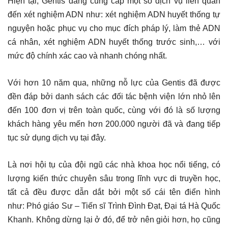
Hiện tại, Gentis đang cung cấp một số dịch vụ liên quan
đến xét nghiệm ADN như: xét nghiệm ADN huyết thống tự
nguyện hoặc phục vụ cho mục đích pháp lý, làm thẻ ADN
cá nhân, xét nghiệm ADN huyết thống trước sinh,… với
mức độ chính xác cao và nhanh chóng nhất.
Với hơn 10 năm qua, những nỗ lực của Gentis đã được
đền đáp bởi danh sách các đối tác bệnh viện lớn nhỏ lên
đến 100 đơn vị trên toàn quốc, cùng với đó là số lượng
khách hàng yêu mến hơn 200.000 người đã và đang tiếp
tục sử dụng dịch vụ tại đây.
Là nơi hội tụ của đội ngũ các nhà khoa học nổi tiếng, có
lượng kiến thức chuyên sâu trong lĩnh vực di truyền học,
tất cả đều được dẫn dắt bởi một số cái tên điển hình
như: Phó giáo Sư – Tiến sĩ Trình Đình Đạt, Đại tá Hà Quốc
Khanh. Không dừng lại ở đó, để trở nên giỏi hơn, họ cũng