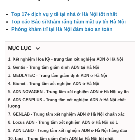
điểm,
Top 17+ dịch vụ y tế tại nhà ở Hà Nội tốt nhất
công
Top các Bác sĩ khám răng hàm mặt uy tín Hà Nội
Phòng khám trĩ tại Hà Nội đảm bảo an toàn
ty,
MỤC LỤC
dịch
1. Xét nghiệm Hoa Kỳ - trung tâm xét nghiệm ADN ở Hà Nội
2. Gentis - Trung tâm giám định ADN tại Hà Nội
vụ
3. MEDLATEC - Trung tâm giám định ADN ở Hà Nội
4. Bionet - Trung tâm xét nghiệm ADN ở Hà Nội
5. ADN NOVAGEN - Trung tâm xét nghiệm ADN ở Hà Nội uy tín
tại
6. ADN GENPLUS - Trung tâm xét nghiệm ADN ở Hà Nội chất
lượng
Hà
7. GENLAB - Trung tâm xét nghiệm ADN ở Hà Nội chuẩn xác
8. Locus ADN - Trung tâm xét nghiệm ADN ở Hà Nội số 1
9. ADN LABO - Trung tâm xét nghiệm ADN ở Hà Nội hàng đầu
Nội
10. Loci - Trung tâm giám định ADN tại Hà Nội tốt nhất