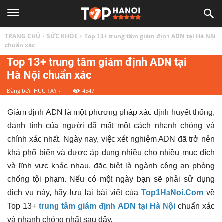
TOP
TRANG CHỦ
SỨC KHỎE
Top 13+ trung tâm giám định ADN tại Hà Nội
1
chuẩn xác
Top 13+ trung tâm giám định ADN tại
Hà Nội chuẩn xác
HÀ
Đăng bởi
HUU TAY
-
4547
NỘI
Giám định ADN là một phương pháp xác định huyết thống,
danh tính của người đã mất một cách nhanh chóng và
|
chính xác nhất. Ngày nay, việc xét nghiệm ADN đã trở nên
khá phổ biến và được áp dụng nhiều cho nhiều mục đích
Top
và lĩnh vực khác nhau, đặc biệt là ngành công an phòng
chống tội phạm. Nếu có một ngày bạn sẽ phải sử dụng
địa
dịch vụ này, hãy lưu lại bài viết của
Top1HaNoi.Com
về
Top 13+
trung tâm giám định ADN tại Hà Nội
chuẩn xác
và nhanh chóng nhất sau đây.